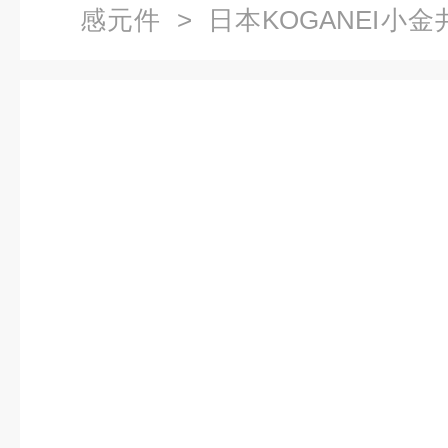
感元件
>
日本KOGANEI小金
形式安装式气缸（可搭载传感器