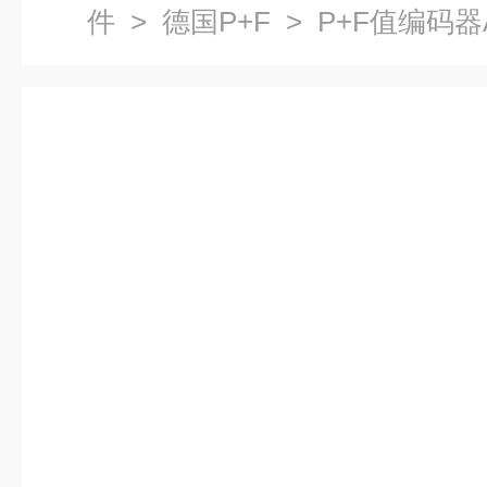
件
>
德国P+F
> P+F值编码器