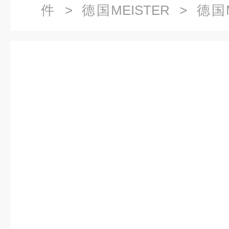
件
>
德国MEISTER
> 德国M
1/24 G3/4供应量大