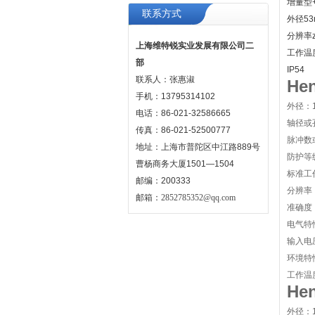
增量型
联系方式
外径53m
分辨率z
上海维特锐实业发展有限公司二
工作温度
部
IP54
联系人：张惠淑
He
手机：13795314102
外径：1.
电话：86-021-32586665
轴径或孔
传真：86-021-52500777
脉冲数或
地址：上海市普陀区中江路889号
防护等级
曹杨商务大厦1501—1504
标准工
邮编：200333
分辨率：
邮箱：
2852785352@qq.com
准确度：± 
电气特
输入电压
环境特
工作温度
He
外径：1.