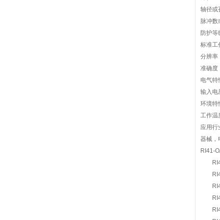
轴径或孔
脉冲数或
防护等级
标准工
分辨率：
准确度：± 
电气特
输入电压
环境特
工作温度
应用行
器械，
RI41-O
RI41-
RI41-
RI41-
RI41-
RI42