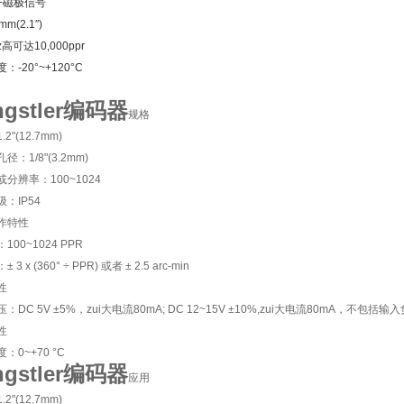
+磁极信号
m(2.1″)
高可达10,000ppr
：-20°~+120°C
ngstler编码器
规格
2"(12.7mm)
径：1/8"(3.2mm)
分辨率：100~1024
：IP54
作特性
100~1024 PPR
3 x (360° ÷ PPR) 或者 ± 2.5 arc-min
性
：DC 5V ±5%，zui大电流80mA; DC 12~15V ±10%,zui大电流80mA，不包括输
性
：0~+70 °C
ngstler编码器
应用
2"(12.7mm)