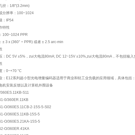
径：1/8"(3.2mm)
分辨率：100~1024
：IP54
作特性
100~1024 PPR
3 x (360° ÷ PPR) 或者 ± 2.5 arc-min
性
：DC 5V ±5%，zui大电流80mA; DC 12~15V ±10%,zui大电流80mA，不包括输
性
：0~+70 °C
业：E12系列超小型光电增量编码器适用于商业和轻工业负载的应用领域，具体包括
电机安装反馈以及计算机外围设备
/360ES.11KB-S11
0/360ER.11KB
O/360ES.11CB-2-15S-5-S02
O/360ES.11KB-15S-5
O/360ES.21KA-15S-5
-O/360ER.41KA