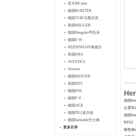
意大利Cabur
德国BURETER
德国TURCK图尔克
美国MEGGER
德国Hengstler亨氏乐
德国E+H
HEIDENHAIN海德汉
美国EMA
AVENTICS
Woerner
德国MEISTER
美国MTS
德国IFM
He
德国P+F
德国he
德国SICK
位置和
德国PILZ皮尔兹
德国h
德国barksdale巴士德
RF53
更多目录
锥型伸