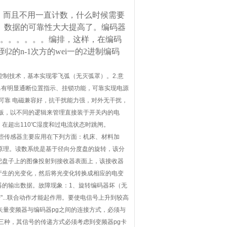
，而且不用一直计数，什么时候需要
、数据的可靠性大大提高了。编码器
线。。。。。。编排，这样，在编码
的n-1次方的wei一的2进制编码
控制技术，基本实现零飞弧（无灭弧罩）。2.意
.具有明显通断位置指示、挂锁功能，可靠实现电源
、可靠 电磁兼容好，抗干扰能力强，对外无干扰，
制板，以不同的逻辑来管理直接装于开关内的电
在超出110℃湿度和过电流状态时跳闸。
。这些传感器主要应用在下列方面：机床、材料加
描原理。读数系统是基于径向分度盘的旋转，该分
把盘子上的图像投射到接收器表面上，该接收器
产生的光变化，然后将光变化转换成相应的电变
器的输出数据。故障现象：1、旋转编码器坏（无
...联合动作才能起作用。要使电信号上升到较高
矢量变频器与编码器pg之间的连接方式，必须与
三种，其信号的传递方式必须考虑到变频器pg卡