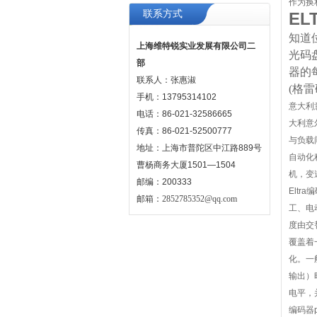
作为换
联系方式
EL
知道
上海维特锐实业发展有限公司二
光码
部
器的
联系人：张惠淑
(格
手机：13795314102
意大利
电话：86-021-32586665
大利意
传真：86-021-52500777
与负载
地址：上海市普陀区中江路889号
自动化
曹杨商务大厦1501—1504
机，变
邮编：200333
Elt
邮箱：
2852785352@qq.com
工、电
度由交
覆盖着
化。一
输出）
电平，
编码器