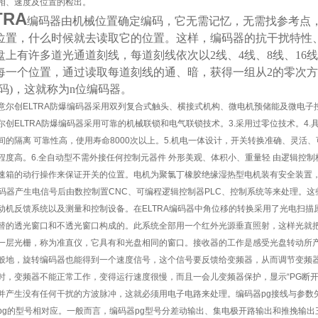
相、速度及位置的检出。
TRA
编码器由机械位置确定编码，它无需记忆，无需找参考点
位置，什么时候就去读取它的位置。这样，编码器的抗干扰特性
盘上有许多道光通道刻线，每道刻线依次以2线、4线、8线、16
每一个位置，通过读取每道刻线的通、暗，获得一组从2的零次方到2
雷码)，这就称为n位编码器。
意尔创ELTRA防爆编码器采用双列复合式触头、横接式机构、微电机预储能及微电子
尔创ELTRA防爆编码器采用可靠的机械联锁和电气联锁技术。3.采用过零位技术。4
间的隔离 可靠性高，使用寿命8000次以上。5.机电一体设计，开关转换准确、灵活
程度高。6.全自动型不需外接任何控制元器件 外形美观、体积小、重量轻 由逻辑控
速箱的动行操作来保证开关的位置。电机为聚氯丁橡胶绝缘湿热型电机装有安全装置，
ra编码器产生电信号后由数控制置CNC、可编程逻辑控制器PLC、控制系统等来处理
动机反馈系统以及测量和控制设备。在ELTRA编码器中角位移的转换采用了光电扫
替的透光窗口和不透光窗口构成的。此系统全部用一个红外光源垂直照射，这样光就
一层光栅，称为准直仪，它具有和光盘相同的窗口。接收器的工作是感受光盘转动所
般地，旋转编码器也能得到一个速度信号，这个信号要反馈给变频器，从而调节变频
时，变频器不能正常工作，变得运行速度很慢，而且一会儿变频器保护，显示“PG断开"
并产生没有任何干扰的方波脉冲，这就必须用电子电路来处理。编码器pg接线与参数
pg的型号相对应。一般而言，编码器pg型号分差动输出、集电极开路输出和推挽输出