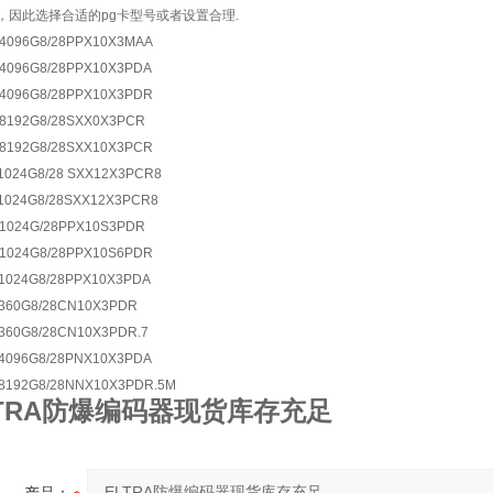
，因此选择合适的pg卡型号或者设置合理.
4096G8/28PPX10X3MAA
4096G8/28PPX10X3PDA
4096G8/28PPX10X3PDR
8192G8/28SXX0X3PCR
8192G8/28SXX10X3PCR
1024G8/28 SXX12X3PCR8
1024G8/28SXX12X3PCR8
1024G/28PPX10S3PDR
1024G8/28PPX10S6PDR
1024G8/28PPX10X3PDA
360G8/28CN10X3PDR
360G8/28CN10X3PDR.7
4096G8/28PNX10X3PDA
8192G8/28NNX10X3PDR.5M
LTRA防爆编码器现货库存充足