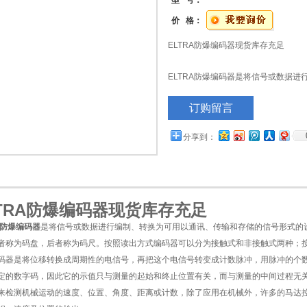
型 号：
价 格：
ELTRA防爆编码器现货库存充足
ELTRA防爆编码器是将信号或数据
的信号形式的设备。编码器把角位移
订购留言
后者称为码尺。按照读出方式编码器
原理编码器可分为增量式和式两类。
分享到：
LTRA防爆编码器现货库存充足
A防爆编码器
是将信号或数据进行编制、转换为可用以通讯、传输和存储的信号形式的
者称为码盘，后者称为码尺。按照读出方式编码器可以分为接触式和非接触式两种；
码器是将位移转换成周期性的电信号，再把这个电信号转变成计数脉冲，用脉冲的个
定的数字码，因此它的示值只与测量的起始和终止位置有关，而与测量的中间过程无关。编码器
来检测机械运动的速度、位置、角度、距离或计数，除了应用在机械外，许多的马达控