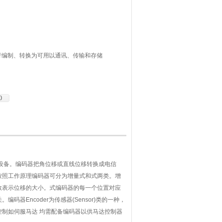
进行编制、转换为可用以通讯、传输和存储
或直线位移转换成电信号，前者称为码盘，
可以分为接触式和非接触式两种；按照工作
0
设备。编码器把角位移或直线位移转换成电信
按照工作原理编码器可分为增量式和式两类。增
数表示位移的大小。式编码器的每一个位置对应
Encoder为传感器(Sensor)类的一种，
制如伺服马达 均需配备编码器以供马达控制器