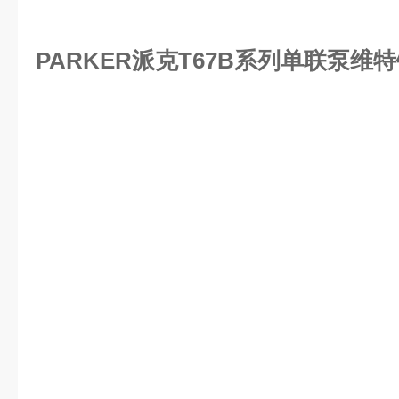
PARKER派克T67B系列单联泵维