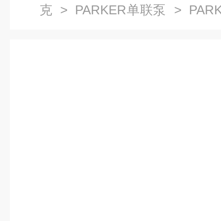
克
>
PARKER单联泵
> PAR
泵维特锐热销