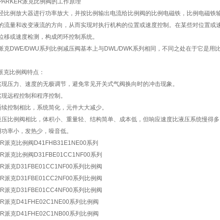
PARKER派克比例阀的工作原理
经比例放大器进行功率放大，并按比例输出电流给比例阀的比例电磁铁，比例电磁铁
的流量和改变液流的方向，从而实现对执行机构的位置或速度控制。在某些对位置或
位移或速度检测，构成闭环控制系统。
ker派克DWE/DWU系列比例减压阀基本上与DWL/DWK系列相同，不同之处在于它
er派克比例阀特点：
实现压力、速度的无极调节，避免常见开关式气阀换向时的冲击现象。
实现远程控制和程序控制。
断续控制相比，系统简化，元件大大减少。
液压比例阀相比，体积小、重量轻、结构简单、成本低，但响应速度比液压系统慢得多
用功率小，发热少，噪音低。
ER派克比例阀D41FHB31E1NE00系列
ER派克比例阀D31FBE01CC1NF00系列
ER派克D31FBE01CC1NF00系列比例阀
ER派克D31FBE01CC2NF00系列比例阀
ER派克D31FBE01CC4NF00系列比例阀
ER派克D41FHE02C1NE00系列比例阀
ER派克D41FHE02C1NB00系列比例阀