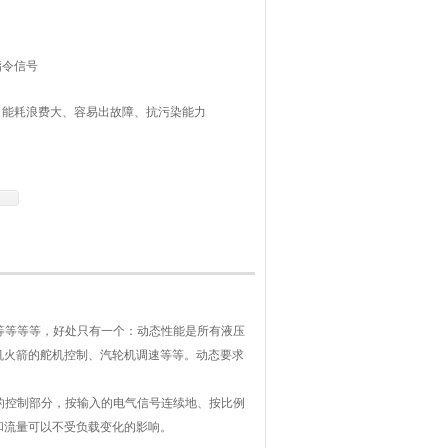
指令信号
多：能耗浪费大、容易出故障、抗污染能力
个：动态性能是所有液压阀中最高的。就凭
求高的场合不得不使用伺服阀，如飞机火箭
要求低一点的，基本上都是比例阀的天下
贵等等等等，好处只有一个：动态性能是所有液压
机火箭的舵机控制、汽轮机调速等等。动态要求
有的控制部分，按输入的电气信号连续地、按比例
和流量可以不受负载变化的影响。