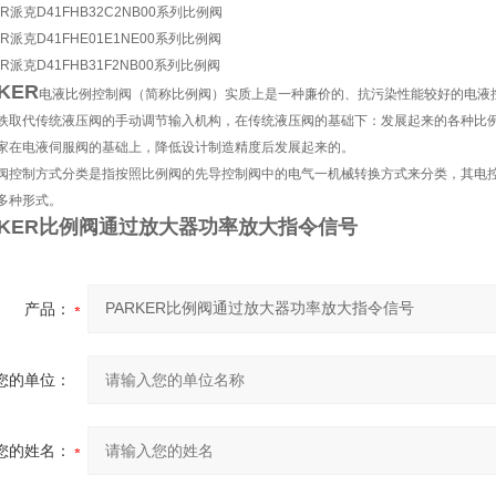
ER派克D41FHB32C2NB00系列比例阀
ER派克D41FHE01E1NE00系列比例阀
ER派克D41FHB31F2NB00系列比例阀
KER
电液比例控制阀（简称比例阀）实质上是一种廉价的、抗污染性能较好的电液
铁取代传统液压阀的手动调节输入机构，在传统液压阀的基础下：发展起来的各种比
家在电液伺服阀的基础上，降低设计制造精度后发展起来的。
阀控制方式分类是指按照比例阀的先导控制阀中的电气一机械转换方式来分类，其电
多种形式。
RKER比例阀通过放大器功率放大指令信号
产品：
您的单位：
您的姓名：