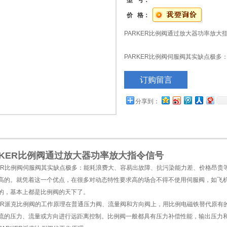
型 号：
价 格：
PARKER比例阀通过放大器功率放大
PARKER比例阀伺服阀其实缺点极
差、价格昂贵等等等等，好处只有一
订购留言
着这一个优点，在很多对动态特性要
的舵机控制、汽轮机调速等等。动态
分享到：
了。
RKER比例阀通过放大器功率放大指令信号
KER比例阀伺服阀其实缺点极多：能耗浪费大、容易出故障、抗污染能力差、价格昂
高的。就凭着这一个优点，在很多对动态特性要求高的场合不得不使用伺服阀，如飞
的，基本上都是比例阀的天下了。
KER派克比例阀的工作原理在普通压力阀、流量阀和方向阀上，用比例电磁铁替代原
流的压力、流量或方向进行远距离控制。比例阀一般都具有压力补偿性能，输出压力