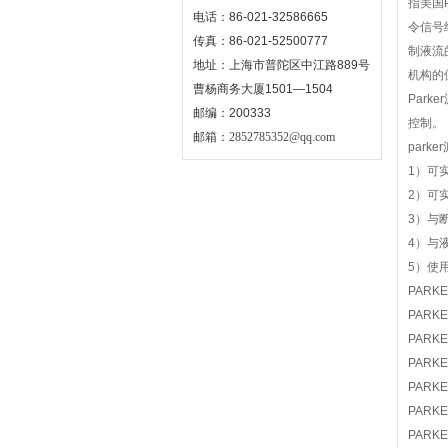
指美国
电话：86-021-32586665
令信号
传真：86-021-52500777
制液流
地址：上海市普陀区中江路889号
机构的
曹杨商务大厦1501—1504
Par
邮编：200333
控制。
邮箱：
2852785352@qq.com
park
1）可
2）可
3）与
4）与
5）使
PARK
PARK
PARK
PARK
PARK
PARK
PARK