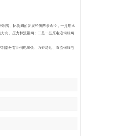
控制阀。比例阀的发展经历两条途径，一是用比
例方向、压力和流量阀；二是一些原电液伺服阀
控制部分有比例电磁铁、力矩马达、直流伺服电