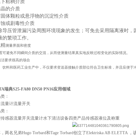
温下粘稠介质
结晶的介质
有固体颗粒或悬浮物的沉淀性介质
腐蚀或剧毒性介质
除导压管泄漏污染周围环境现象的发生；可免去采用隔离液时，
液的繁琐工作。
续精
测量界面和密度
置可避免不同瞬间介质的交混，从而使测量结果真实地反映过程变化的实际情况。
清洁要求很高的场合
、饮料和医药工业生产中，不仅要求变送器接触介质部位符合卫生标准，并且应便于
TTA瑞典
S25-FA80 DN50 PN16应用领域
品类：
器流量计流量开关
品类：
理传感器流量开关流量计水下清洁设备四类产品传感器液位及称重
年，两名兄弟Hugo Torbard和Tage Torbard创立了Elektriska AB ELETT