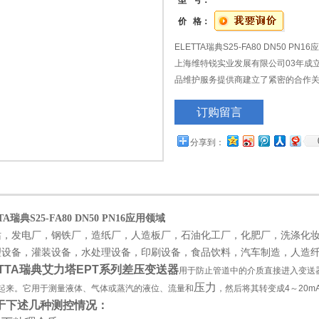
型 号：
价 格：
ELETTA瑞典S25-FA80 DN50 PN1
上海维特锐实业发展有限公司03年成
品维护服务提供商建立了紧密的合作
身影。我们售出的产品提供专业的质
订购留言
分享到：
TTA瑞典
S25-FA80 DN50 PN16应用领域
站，发电厂，钢铁厂，造纸厂，人造板厂，石油化工厂，化肥厂，洗涤化
理设备，灌装设备，水处理设备，印刷设备，食品饮料，汽车制造，人造
ETTA瑞典艾力塔EPT系列差压变送器
用于防止管道中的介质直接进入变送
压力
起来。它用于测量液体、气体或蒸汽的液位、流量和
，然后将其转变成4～20m
于下述几种测控情况：