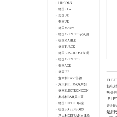
LINCOLN
德国R+W
美国UE
美国UE
德国Meister
德国AVENTICS安沃驰
德国MAHLE
德国TURCK
德国BUSCHJOST宝硕
德国AVENTICS
美国ACE
德国IPF
意大利Finder芬德
ELE
意大利ELTRA意尔创
核电
德国ELECTRONICON
热处
奥地利B&R贝加莱
EL
德国KOBOLD科宝
管连接
德国BD SENSORS
适用
意大利GEFRAN杰弗伦