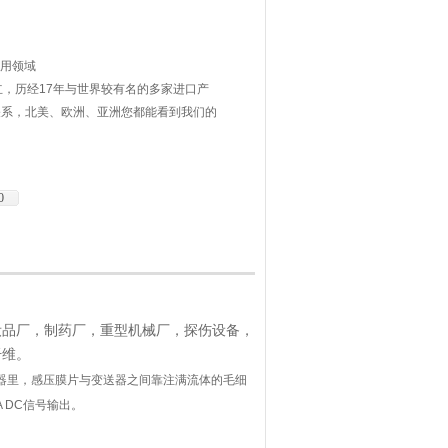
6应用领域
立，历经17年与世界较有名的多家进口产
关系，北美、欧洲、亚洲您都能看到我们的
量保证，并且都经过了严格的测试和认证。
0
妆品厂，制药厂，重型机械厂，探伤设备，
纤维。
器里，感压膜片与变送器之间靠注满流体的毛细
A DC信号输出。