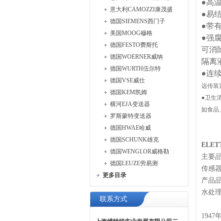
●高
意大利CAMOZZI康茂盛
●易
德国SIEMENS西门子
●带
美国MOOG穆格
●强
德国FESTO费斯托
可消
德国WOERNER威纳
隔离
德国WURTH伍尔特
●连
德国VSE威仕
远传装
德国KEM凯姆
●卫生
横河EJA变送器
如食品
罗斯蒙特变送器
德国HWAE哈威
德国SCHUNK雄克
ELE
德国WENGLOR威格勒
主要
德国LEUZE劳易测
传感
更多目录
产品
水处
联系方式
1947