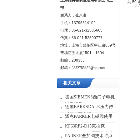
上海维特锐实业发展有限公司二
共 50
部
联系人：张惠淑
手机：13795314102
电话：86-021-32586665
传真：86-021-52500777
地址：上海市普陀区中江路889号
曹杨商务大厦1501—1504
邮编：200333
邮箱：
2852785352@qq.com
相关文章
德国SIEMENS西门子电机
以及现货
德国BARKSDALE压力传
感器全面介绍
派克PARKER电磁阀使用
选择
KF63RF2-D15克拉克
KRACHT齿轮泵工作台上
PARKER叠加阀技术特点