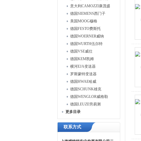
意大利CAMOZZI康茂盛
德国SIEMENS西门子
美国MOOG穆格
德国FESTO费斯托
德国WOERNER威纳
德国WURTH伍尔特
德国VSE威仕
德国KEM凯姆
横河EJA变送器
罗斯蒙特变送器
德国HWAE哈威
德国SCHUNK雄克
德国WENGLOR威格勒
德国LEUZE劳易测
更多目录
联系方式