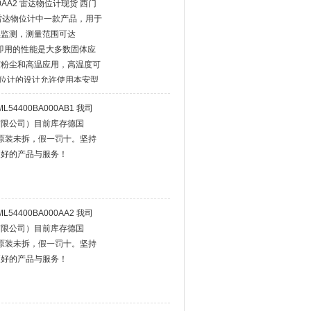
00AA2 雷达物位计现货 西门
 L雷达物位计中一款产品，用于
续监测，测量范围可达
 即插即用的性能是大多数固体应
度粉尘和高温应用，高温度可
物位计的设计允许使用本安型
按键即可进行安全、简单的本
L54400BA000AB1 我司
有限公司）目前库存德国
，原装未拆，假一罚十。坚持
更好的产品与服务！
L54400BA000AA2 我司
有限公司）目前库存德国
，原装未拆，假一罚十。坚持
更好的产品与服务！