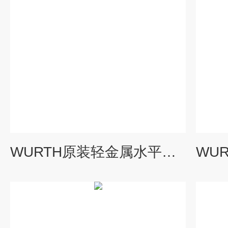
WURTH原装轻金属水平仪0714644212