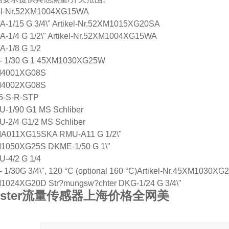
kel-Nr.52XM1004XG15WA
A-1/15 G 3/4\" Artikel-Nr.52XM1015XG20SA
A-1/4 G 1/2\" Artikel-Nr.52XM1004XG15WA
-1/8 G 1/2
- 1/30 G 1 45XM1030XG25W
4001XG08S
4002XG08S
5-S-R-STP
U-1/90 G1 MS Schliber
-2/4 G1/2 MS Schliber
A011XG15SKA RMU-A11 G 1/2\"
1050XG25S DKME-1/50 G 1\"
-4/2 G 1/4
 1/30G 3/4\", 120 °C (optional 160 °C)Artikel-Nr.45XM1030XG
1024XG20D Str?mungsw?chter DKG-1/24 G 3/4\"
ister流量传感器上海价格全网美