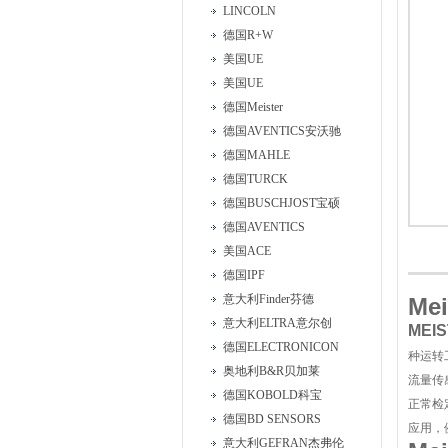
LINCOLN
德国R+W
美国UE
美国UE
德国Meister
德国AVENTICS安沃驰
德国MAHLE
德国TURCK
德国BUSCHJOST宝硕
德国AVENTICS
美国ACE
德国IPF
意大利Finder芬德
Me
意大利ELTRA意尔创
MEI
德国ELECTRONICON
种运转
奥地利B&R贝加莱
流量传
德国KOBOLD科宝
正常检
德国BD SENSORS
应用，
意大利GEFRAN杰弗伦