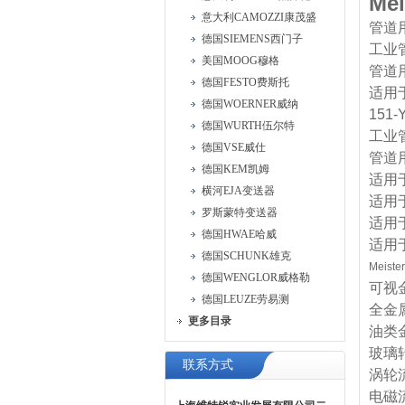
Mei
意大利CAMOZZI康茂盛
管道用
德国SIEMENS西门子
工业
美国MOOG穆格
管道
德国FESTO费斯托
适用
德国WOERNER威纳
151-
德国WURTH伍尔特
工业
德国VSE威仕
管道
德国KEM凯姆
适用于
横河EJA变送器
适用于
罗斯蒙特变送器
适用于
德国HWAE哈威
适用于
德国SCHUNK雄克
Meis
德国WENGLOR威格勒
可视
德国LEUZE劳易测
全金
更多目录
油类
玻璃
联系方式
涡轮
电磁