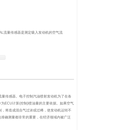
SIGNAL流量传感器是测定吸入发动机的空气流
为了在各种运转工况下都能获得浓度的混合
机的空气量，以此作为ECU计算(控制)喷
流量传感器。电子控制汽油喷射发动机为了在各
ECU计算(控制)喷油量的主要依据。如果空气
制，将造成混合气过浓或过稀，使发动机运转不
的准确测量都非常的重要，在经济领域内被广泛