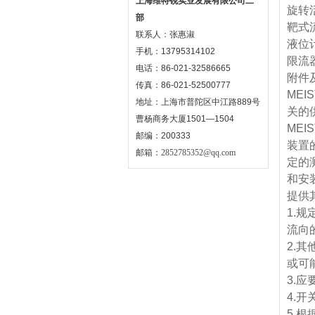
上海维特锐实业发展有限公司二
旋转
部
靶式
联系人：张惠淑
液位
手机：13795314102
限流
电话：86-021-32586665
附件
传真：86-021-52500777
ME
地址：上海市普陀区中江路889号
关的
曹杨商务大厦1501—1504
MEI
邮编：200333
装置
邮箱：
2852785352@qq.com
定的
和安
提供
1.规
流向
2.
或可
3.
4.
5.