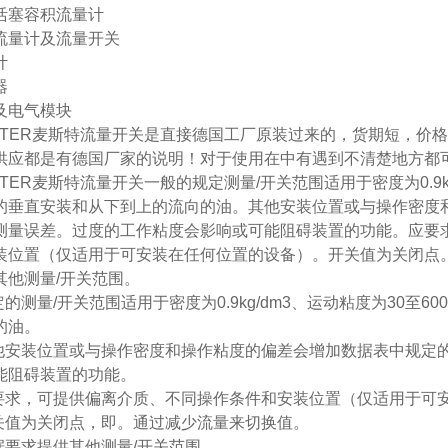
活塞容积流量计
流量计及流量开关
计
器
及电气模块
ISTER麦斯特流量开关是直接德国工厂原装过来的，货期短，价格
供应都是有德国厂家的说明！对于使用在中有遇到不清楚地方都
STER麦斯特流量开关一般的规定测量/开关范围适用于密度为0.9kg/
的垂直安装和从下到上的流向的油。其他安装位置或与操作密度
测量误差。过度的工作粘度会影响或可能阻碍装置的功能。应要
装位置（仅适用于可安装在任何位置的设备）。开关值为关闭点
其他测量/开关范围。
定的测量/开关范围适用于密度为0.9kg/dm3、运动粘度为30至6
的油。
其他安装位置或与操作密度和操作粘度的偏差会增加数据表中规定
能阻碍装置的功能。
应要求，可提供偏离介质、不同操作条件和安装位置（仅适用于可
开关值为关闭点，即。通过减少流量来切换值。
根据要求提供其他测量/开关范围。