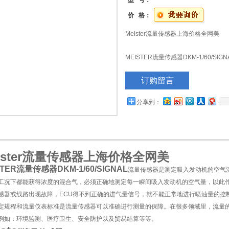
型 号：
价 格：
Meister流量传感器上海价格全网美
MEISTER流量传感器DKM-1/60/
量传感器。电子控制汽油喷射发动机
订购留言
气，必须正确地测定每一瞬间吸入发动
油量的主要依据。
分享到：
ister流量传感器上海价格全网美
STER流量传感器DKM-1/60/SIGNAL
流量传感器是测定吸入发动机的空气
工况下都能获得浓度的混合气，必须正确地测定每一瞬间吸入发动机的空气量，以此作为
感器或线路出现故障，ECU得不到正确的进气量信号，就不能正常地进行喷油量的控
定规程和流量仪表标准是流量传感器可以准确进行测量的保障。在很多领域里，流量
例如：环境监测、医疗卫生、安全防护以及贸易结算等等。