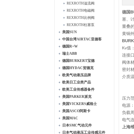
REXROTH溢流阀
REXROTH电磁阀
德国B
REXROTH比例阀
塞、
REXROTH柱塞泵
重叠
美国SUN
黄铜外
中国台湾AIRTAC亚德客
BUR
德国R+W
Kv值：4
瑞士ABB
连接口：G
德国BURKERT宝德
阀体材
德国HYDAC贺德克
密封材
欧美气动液压品牌
介质温度
欧美日工业类产品
EPD
欧美工业传感器备件
FPM
美国PARKER派克
压力范围
美国VICKERS威格士
电源：2
美国ASCO阿斯卡
负载周
美国MAC
电气连
日本SMC气动元件
上海
日本气动液压工业传感元件