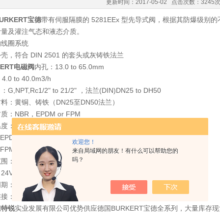
更新时间：2017-05-02 点击次数：3245
URKERT宝德
带有伺服隔膜的 5281EEx 型先导式阀，根据其防爆级
计量及灌注气态和液态介质。
的线圈系统
壳，符合 DIN 2501 的套头或灰铸铁法兰
KERT电磁阀
内孔：13.0 to 65.0mm
.0 to 40.0m3/h
,NPT,Rc1/2" to 21/2" ，法兰(DIN)DN25 to DH50
料：黄铜、铸铁（DN25至DN50法兰）
质：NBR，EPDM or FPM
：NBR -10to +80℃
M -40 to +120℃
欢迎您！
 -10to +90℃
来自局域网的朋友！有什么可以帮助您的
吗？
：0.2 up to 16bar
4V 110V 230V AC50or 60Hz 24VDC
期：100%连续工作
接：电缆插座，防护等级IP65
维特锐
实业发展有限公司优势供应德国BURKERT宝德全系列，大量库存