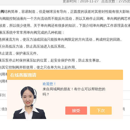
更新时间：2018-11-27 点击次数：2725
向阀
结构简单，容易制造，但是钢球没有导向，正圆度的误差对其密封性能有很大影响
向阀能控制油液向一个方向流动而不能反向流动，所以又称作止回阀。单向阀的阀芯
较差，所以很少使用。关于单向阀还有很多的知识，下面介绍单向阀的工作原理及在
系统中常常用单向阀完成的几种机能：
择液流方向，使压力油或回油只能按单向阀限定的方向流动，构成特定的回路。
分高低压力油，防止高压油进入低压系统。
止逆流，保护液压元件。
压泵停止时保持液压缸的位置，起安全保护作用，防止发生事故。
其它控制阀并联使用，使之只在单方向上起作用。
用单向阀的背压作用，提高液动机运动的平稳性。
用单向阀的背压作用，保持低压回路的压力。
欢迎您！
来自局域网的朋友！有什么可以帮助您的
吗？
享到：
:
倍加福NBB15系列传感器技术文章
下一篇 :
日本SMC增压阀VBA系列技术说明