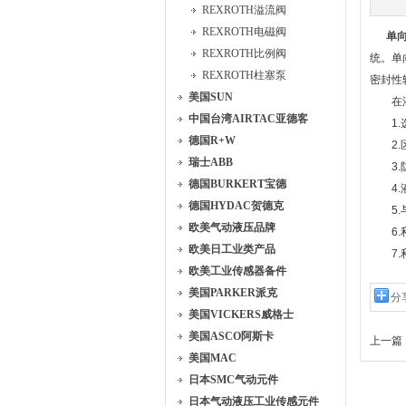
REXROTH溢流阀
REXROTH电磁阀
单
REXROTH比例阀
统。单
REXROTH柱塞泵
密封性
美国SUN
在液压
中国台湾AIRTAC亚德客
1.选
德国R+W
2.区
瑞士ABB
3.防
德国BURKERT宝德
4.液
德国HYDAC贺德克
5.与
欧美气动液压品牌
6.利
欧美日工业类产品
7.利
欧美工业传感器备件
美国PARKER派克
分
美国VICKERS威格士
美国ASCO阿斯卡
上一篇 
美国MAC
日本SMC气动元件
日本气动液压工业传感元件