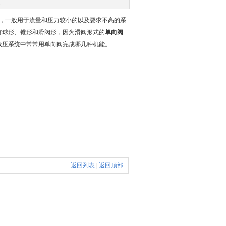
次
，一般用于流量和压力较小的以及要求不高的系
有球形、锥形和滑阀形，因为滑阀形式的
单向阀
液压系统中常常用单向阀完成哪几种机能。
返回列表
|
返回顶部