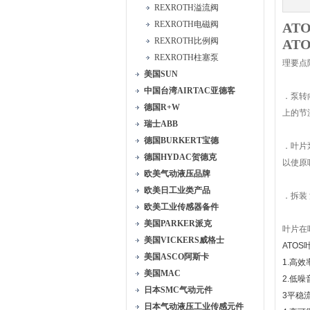
REXROTH溢流阀
REXROTH电磁阀
AT
REXROTH比例阀
ATO
REXROTH柱塞泵
理要点
美国SUN
中国台湾AIRTAC亚德客
．泵转
德国R+W
上的节
瑞士ABB
德国BURKERT宝德
．叶片
德国HYDAC贺德克
以使原
欧美气动液压品牌
欧美日工业类产品
．拆装
欧美工业传感器备件
美国PARKER派克
叶片在
美国VICKERS威格士
ATOS
美国ASCO阿斯卡
1.高
美国MAC
2.低
日本SMC气动元件
3平稳
日本气动液压工业传感元件