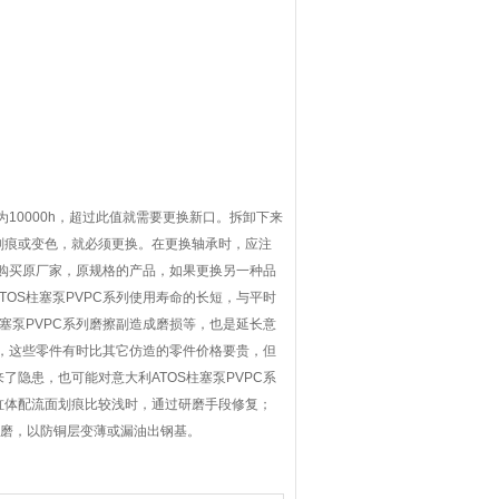
10000h，超过此值就需要更换新口。拆卸下来
划痕或变色，就必须更换。在更换轴承时，应注
，购买原厂家，原规格的产品，如果更换另一种品
OS柱塞泵PVPC系列使用寿命的长短，与平时
塞泵PVPC系列磨擦副造成磨损等，也是延长意
件，这些零件有时比其它仿造的零件价格要贵，但
隐患，也可能对意大利ATOS柱塞泵PVPC系
缸体配流面划痕比较浅时，通过研磨手段修复；
研磨，以防铜层变薄或漏油出钢基。