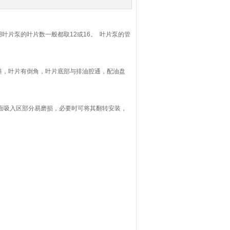
次
叶片泵的叶片数一般都取12或16。 叶片泵的管
斜，叶片有倒角，叶片底部与排油腔通，配油盘
面吸入区部分易磨损，必要时可将其翻转安装，