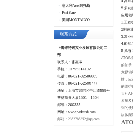
4.高
意大利Atos阿托斯
5.多
Posi-flate
应用领
美国MONTALVO
1.工
2制造
联系方式
3.农
4.船
上海维特锐实业发展有限公司二
5.风
部
ATO
联系人：张惠淑
的轴承
手机：13795314102
意原轴
电话：86-021-32586665
牌，应
传真：86-021-52500777
的维护
地址：上海市普陀区中江路889号
大利A
曹杨商务大厦1501—1504
质量及
邮编：200333
列的使
网址：
www.parkersh.com
缸体配
邮箱：
2852785352@qq.com
AT