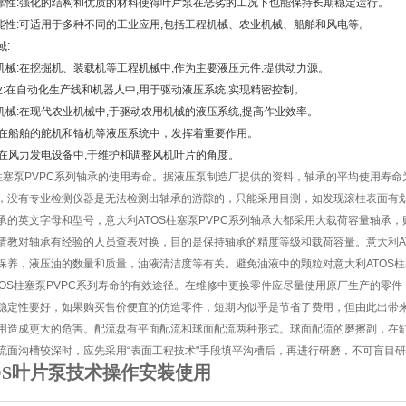
可靠性:强化的结构和优质的材料使得叶片泵在恶劣的工况下也能保持长期稳定运行。
功能性:可适用于多种不同的工业应用,包括工程机械、农业机械、船舶和风电等。
域:
程机械:在挖掘机、装载机等工程机械中,作为主要液压元件,提供动力源。
业:在自动化生产线和机器人中,用于驱动液压系统,实现精密控制。
业机械:在现代农业机械中,于驱动农用机械的液压系统,提高作业效率。
舶:在船舶的舵机和锚机等液压系统中，发挥着重要作用。
电:在风力发电设备中,于维护和调整风机叶片的角度。
S柱塞泵PVPC系列轴承的使用寿命。据液压泵制造厂提供的资料，轴承的平均使用寿命为
，没有专业检测仪器是无法检测出轴承的游隙的，只能采用目测，如发现滚柱表面有
承的英文字母和型号，意大利ATOS柱塞泵PVPC系列轴承大都采用大载荷容量轴承
请教对轴承有经验的人员查表对换，目的是保持轴承的精度等级和载荷容量。意大利AT
保养，液压油的数量和质量，油液清洁度等有关。避免油液中的颗粒对意大利ATOS柱
TOS柱塞泵PVPC系列寿命的有效途径。在维修中更换零件应尽量使用原厂生产的零
稳定性要好，如果购买售价便宜的仿造零件，短期内似乎是节省了费用，但由此出带来了
用造成更大的危害。配流盘有平面配流和球面配流两种形式。球面配流的磨擦副，在
流面沟槽较深时，应先采用“表面工程技术"手段填平沟槽后，再进行研磨，不可盲目
OS叶片泵技术操作安装使用