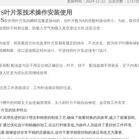
更新时间：2024-11-12 点击次数：1737
OS叶片泵技术操作安装使用
S
双作用叶片泵的瞬时流量是脉动的，当叶片数为4的倍数时脉动率小。为此，双作用
除需防干转和过载、防吸入空气和吸入真空度过大外,还应注意：
向改变，则其吸排方向也改变叶片泵都有规定的转向，不允许反。因为转子叶槽有倾
流槽和吸、排口是按既定转向设计。可逆转的叶片泵必须专门设计。
泵装配 配油盘与定子用定位销正确定位，叶片、转子、配油盘都不得装反，定子内表
吸入区变为排出区而继续使用。
 注意工作表面清洁，工作时油液应很好过滤。
叶槽中的间隙太大会使漏泄增加，太小则叶片不能自由伸缩，会导致工作失常。
叶片泵的技术特点:
效率:采用先进的设计理念和精密的制造工艺,确保了能量转换的高效率,减少了能量损耗。
噪音:通过优化设计和精确的加工,在运行时噪音低,为操作人员提供了更好的工作环境。
流量:能够提供非常平稳的流量输出,这对于要求精密控制的液压系统尤为重要。