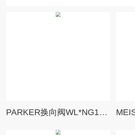
PARKER换向阀WL*NG10系列维特锐报价快