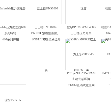
rksdale压力变送器600
巴士德UNS1000-
现货BPS31GVM0400B
德国BA
系列特销
BN18TC紧凑型液位开
巴士德压力开关
81
关
力士乐ZDC25P-21/XM
TAIYO
直动式减压阀