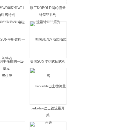
VW006KNJW91
原厂KOBOLD涡轮流量
电磁阀特点
计DPE系列
UN平衡锥阀一级
美国SUN浮动式插式阀
供应
barksdale巴士德流量开
关