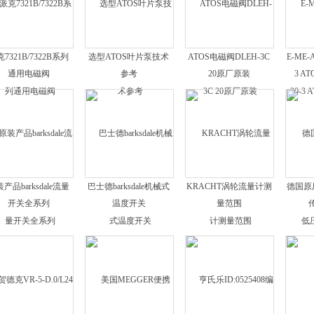
7321B/7322B系列
选型ATOS叶片泵技术
ATOS电磁阀DLEH-3C
E-ME-A
通用电磁阀
参考
20原厂原装
3 A
产品barksdale流量
巴士德barksdale机械式
KRACHT涡轮流量计测
德国原
开关全系列
温度开关
量范围