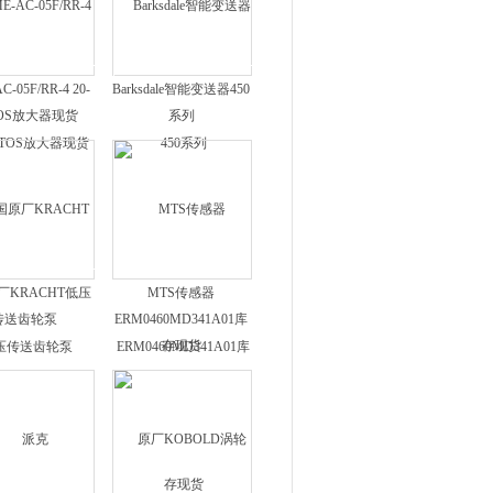
C-05F/RR-4 20-
Barksdale智能变送器450
TOS放大器现货
系列
厂KRACHT低压
MTS传感器
传送齿轮泵
ERM0460MD341A01库
存现货